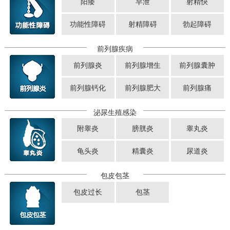
阳痿
早泄
射精快
功能性障碍
射精障碍
勃起障碍
前列腺疾病
前列腺炎
前列腺增生
前列腺囊肿
前列腺钙化
前列腺肥大
前列腺痛
泌尿生殖感染
附睾炎
膀胱炎
睾丸炎
龟头炎
精囊炎
尿道炎
包皮包茎
包皮过长
包茎