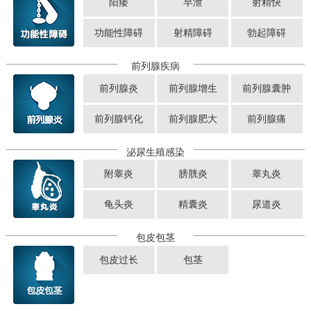
阳痿
早泄
射精快
功能性障碍
射精障碍
勃起障碍
前列腺疾病
前列腺炎
前列腺增生
前列腺囊肿
前列腺钙化
前列腺肥大
前列腺痛
泌尿生殖感染
附睾炎
膀胱炎
睾丸炎
龟头炎
精囊炎
尿道炎
包皮包茎
包皮过长
包茎